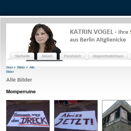
Startseite
Aktuell
Persönlich
Abgeordnetenhaus
Start »
Bilder »
Alle
Bilder
Alle Bilder
Momperruine