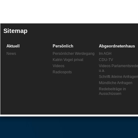
Sitemap
Aktuell
Persönlich
Abgeordnetenhaus
News
Persönlicher Werdegang
Im AGH
Katrin Vogel privat
CDU-TV
Videos
Videos Parlamentsred
u.a.
Radiospots
Schriftl./kleine Anfrage
Mündliche Anfragen
Redebeiträge in
Ausschüssen