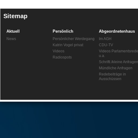
Sitemap
Aktuell
Persönlich
Abgeordnetenhaus
News
Persönlicher Werdegang
Im AGH
Katrin Vogel privat
CDU-TV
Videos
Videos Parlamentsred
u.a.
Radiospots
Schriftl./kleine Anfrage
Mündliche Anfragen
Redebeiträge in
Ausschüssen