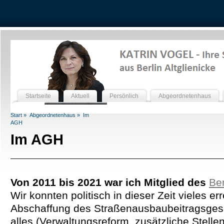
Startseite
Aktuell
Persönlich
Abgeordnetenhaus
Start »
Abgeordnetenhaus »
Im
AGH
Im AGH
Von 2011 bis 2021 war ich Mitglied des
Be
Wir konnten politisch in dieser Zeit vieles er
Abschaffung des Straßenausbaubeitragsgeset
alles (Verwaltungsreform, zusätzliche Stellen