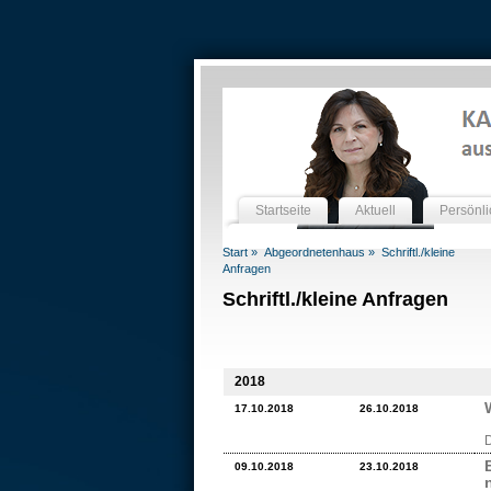
Startseite
Aktuell
Persönli
Start »
Abgeordnetenhaus »
Schriftl./kleine
Anfragen
Schriftl./kleine Anfragen
2018
17.10.2018
26.10.2018
D
09.10.2018
23.10.2018