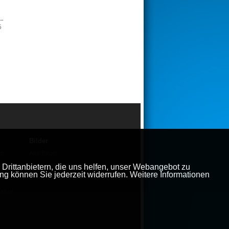
5
Bilder
em
Alle Bilder
Drittanbietern, die uns helfen, unser Webangebot zu
ng können Sie jederzeit widerrufen. Weitere Informationen
rshof