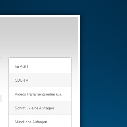
Im AGH
CDU-TV
Videos Parlamentsreden u.a.
Schriftl./kleine Anfragen
Mündliche Anfragen