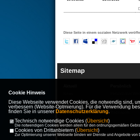
D
Diese Seite in einem sozialen Netzwerk veröffe
Sitemap
Aktuell
Persönlich
Cookie Hinweis
News
Persönlicher We
Katrin Vogel priva
Diese Webseite verwendet Cookies, die notwendig sind, um 
verbessern (Website-Optmierung). Für die Verwendung bestim
Videos
finden Sie in unserer
Datenschutzerklärung
.
Radiospots
Technisch notwendige Cookies (
Übersicht
)
Die notwendigen Cookies werden allein für den ordnungsgemäßen Gebrau
Cookies von Drittanbietern (
Übersicht
)
Zur Optimierung unserer Webseite binden wir Dienste und Angebote von Dr