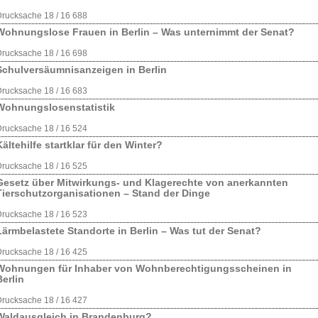
rucksache 18 / 16 688
Wohnungslose Frauen in Berlin – Was unternimmt der Senat?
rucksache 18 / 16 698
Schulversäumnisanzeigen in Berlin
rucksache 18 / 16 683
Wohnungslosenstatistik
rucksache 18 / 16 524
Kältehilfe startklar für den Winter?
rucksache 18 / 16 525
Gesetz über Mitwirkungs- und Klagerechte von anerkannten
Tierschutzorganisationen – Stand der Dinge
rucksache 18 / 16 523
Lärmbelastete Standorte in Berlin – Was tut der Senat?
rucksache 18 / 16 425
Wohnungen für Inhaber von Wohnberechtigungsscheinen in
Berlin
rucksache 18 / 16 427
Waldausgleich in Brandenburg?