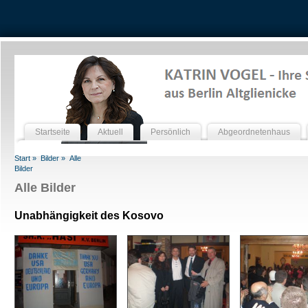
Startseite
Aktuell
Persönlich
Abgeordnetenhaus
Start »
Bilder »
Alle
Bilder
Alle Bilder
Unabhängigkeit des Kosovo