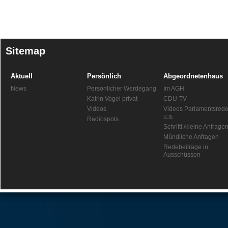
Sitemap
Aktuell
Persönlich
Abgeordnetenhaus
News
Persönlicher Werdegang
Im AGH
Katrin Vogel privat
CDU-TV
Videos
Videos Parlamentsred
u.a.
Radiospots
Schriftl./kleine Anfrage
Mündliche Anfragen
Redebeiträge in
Ausschüssen