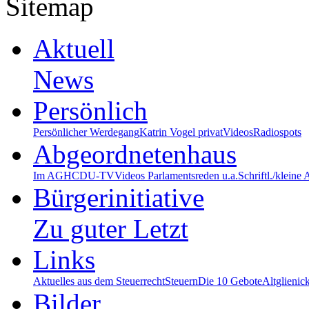
Sitemap
Aktuell
News
Persönlich
Persönlicher Werdegang
Katrin Vogel privat
Videos
Radiospots
Abgeordnetenhaus
Im AGH
CDU-TV
Videos Parlamentsreden u.a.
Schriftl./kleine
Bürgerinitiative
Zu guter Letzt
Links
Aktuelles aus dem Steuerrecht
Steuern
Die 10 Gebote
Altglienic
Bilder