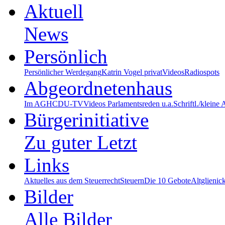
Aktuell
News
Persönlich
Persönlicher Werdegang
Katrin Vogel privat
Videos
Radiospots
Abgeordnetenhaus
Im AGH
CDU-TV
Videos Parlamentsreden u.a.
Schriftl./kleine
Bürgerinitiative
Zu guter Letzt
Links
Aktuelles aus dem Steuerrecht
Steuern
Die 10 Gebote
Altglienic
Bilder
Alle Bilder