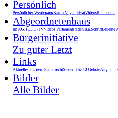
Persönlich
Persönlicher Werdegang
Katrin Vogel privat
Videos
Radiospots
Abgeordnetenhaus
Im AGH
CDU-TV
Videos Parlamentsreden u.a.
Schriftl./kleine
Bürgerinitiative
Zu guter Letzt
Links
Aktuelles aus dem Steuerrecht
Steuern
Die 10 Gebote
Altglienic
Bilder
Alle Bilder