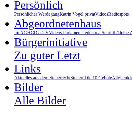
Persönlich
Persönlicher Werdegang
Katrin Vogel privat
Videos
Radiospots
Abgeordnetenhaus
Im AGH
CDU-TV
Videos Parlamentsreden u.a.
Schriftl./kleine
Bürgerinitiative
Zu guter Letzt
Links
Aktuelles aus dem Steuerrecht
Steuern
Die 10 Gebote
Altglienic
Bilder
Alle Bilder