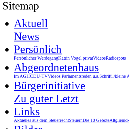
Sitemap
Aktuell
News
Persönlich
Persönlicher Werdegang
Katrin Vogel privat
Videos
Radiospots
Abgeordnetenhaus
Im AGH
CDU-TV
Videos Parlamentsreden u.a.
Schriftl./kleine
Bürgerinitiative
Zu guter Letzt
Links
Aktuelles aus dem Steuerrecht
Steuern
Die 10 Gebote
Altglienic